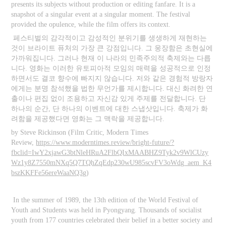
presents its subjects without production or editing fanfare. It is a
snapshot of a singular event at a singular moment. The festival
provided the opulence, while the film offers its context.
페스티벌의 감각적이고 감성적인 분위기를 생생하게 재현하는
것이 브라이트 퓨처의 가장 큰 강점입니다. 그 웅장함은 초현실에
가까워집니다. 그러나 현재 이 나라의 민족주의적 축제와는 다릅
니다. 영화는 이러한 유토피아적 모임의 매력을 성공적으로 인정
하면서도 결코 향수에 빠지지 않습니다. 저와 같은 경험적 방랑자
에게는 분명 참석했을 법한 무언가를 제시합니다. 대신 화려한 연
출이나 편집 없이 조용하고 자신감 있게 주제를 전달합니다. 단
하나의 순간, 단 하나의 이벤트에 대한 스냅샷입니다. 축제가 화
려함을 제공했다면 영화는 그 맥락을 제공합니다.
by Steve Rickinson (Film Critic, Modern Times
Review,
https://www.moderntimes.review/bright-future/?
fbclid=IwY2xjawG3btNleHRuA2FlbQIxMAABHZ9Tyk2v9WlCUzy
Wz1y8Z7550mNXq5Q7TQhZqEdp230wU985scvFV3oWdg_aem_K4
bszKKFFe56ereWaaNQ3g
)
In the summer of 1989, the 13th edition of the World Festival of
Youth and Students was held in Pyongyang. Thousands of socialist
youth from 177 countries celebrated their belief in a better society and