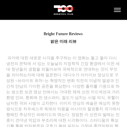
Bright Future Reviews
밝은 미래 리뷰
과거에 대한 새로운 시각을 추구하는 이 영화는 돌고 돌아 다시
냉전의 문턱에 서 있는 오늘날의 지정학적 긴장 환경에서 이전 세
대 청년들의 경험을 되돌아보며 국제적으로 연대하는 것이 무엇
을 의미하는지에 대해 질문한다. 대다수가 아카이브 영상으로 구
성된 <브라이트 퓨처>는 혁명적인 변화 직전의 이념적 열광과 인
간적 만남의 기이한 공존을 회상한다. 다양한 출처를 기원으로 하
는 생소한 보관 영상 안에서는 거대한 체제 선전 카드섹션과 거리
환영 인파, 환희에 찬 댄스파티, 절도가 넘치는 사열 의식, 유혈이
낭자한 격파 시범이 교차한다. 이미지 연상의 예술은 예상치 못한
방식으로 차우셰스쿠 독재의 악몽을 아시아의 철권통치 국가에서
행해진 추상적인 퍼레이드와 엮는다. 장엄한 이 선전의 발레는 민
중이 견뎌낸 억압과 부조리에 대한 시각화이다. 스타디움의 확성
기를 통해 반자본주의 구호가 울려 퍼지는 가운데 혼연일체의 행