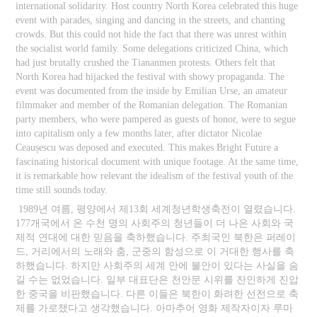
international solidarity. Host country North Korea celebrated this huge
event with parades, singing and dancing in the streets, and chanting
crowds. But this could not hide the fact that there was unrest within
the socialist world family. Some delegations criticized China, which
had just brutally crushed the Tiananmen protests. Others felt that
North Korea had hijacked the festival with showy propaganda. The
event was documented from the inside by Emilian Urse, an amateur
filmmaker and member of the Romanian delegation. The Romanian
party members, who were pampered as guests of honor, were to segue
into capitalism only a few months later, after dictator Nicolae
Ceaușescu was deposed and executed. This makes Bright Future a
fascinating historical document with unique footage. At the same time,
it is remarkable how relevant the idealism of the festival youth of the
time still sounds today.
1989년 여름, 평양에서 제13회 세계청년학생축전이 열렸습니다.
177개국에서 온 수천 명의 사회주의 청년들이 더 나은 사회와 국
제적 연대에 대한 믿음을 축하했습니다. 주최국인 북한은 퍼레이
드, 거리에서의 노래와 춤, 군중의 함성으로 이 거대한 행사를 축
하했습니다. 하지만 사회주의 세계 안에 불안이 있다는 사실을 숨
길 수는 없었습니다. 일부 대표단은 천안문 시위를 잔인하게 진압
한 중국을 비판했습니다. 다른 이들은 북한이 화려한 선전으로 축
제를 가로챘다고 생각했습니다. 아마추어 영화 제작자이자 루마