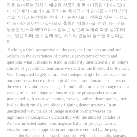
진을 보여주는 집체의 예술은 신중하게 큐레이팅된 이미지였다.
이 지점에서 <브라이트 퓨처>는 독재국가의 광기를 시각적 창의
성을 가지고 분석하는 루마니아 뉴웨이브의 전통을 잇는다. 성실
한 조사와 섬세한 배열만으로 훌륭한 영화가 될 수 있다는 것을
입증한 안드라 맥마스터스 감독은 냉전과 독재의 최종 장(場)에
서, ‘밝은 미래’를 예감케 하는 세계적 만남의 장소를 되살려낸
다.
Seeking a fresh perspective on the past, the film turns around and
reflects on the experiences of previous generations of youth and
questions what it means to stand in solidarity internationally in today's
climate of geopolitical tension as we stand on the threshold of the Cold
War. Composed largely of archival footage, Bright Future recalls the
uncanny coexistence of ideological fervour and human encounters on
the eve of revolutionary change. In unfamiliar archival footage from a
variety of sources, huge sections of regime propaganda cards are
juxtaposed with street welcoming crowds, jubilant dance parties, theft-
fuelled death rituals, and bloody fighting demonstrations. In an
unexpected way, the art of image association interweaves the
nightmare of Ceauşescu's dictatorship with the abstract parades of
Asia's iron-fisted states. This majestic ballet of propaganda is a
visualisation of the oppression and injustice endured by the people.
The collective art of the march in unison, with anti-capitalist slogans