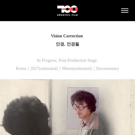
Vision Correction
안경, 안경들
In Progress, Post-Production Stage
Korea｜2027(estimated)｜90min(estimated)｜Documentary