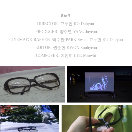
Staff
DIRECTOR. 고두현 KO Duhyun
PRODUCER. 양주연 YANG Juyeon
CINEMATOGRAPHER. 박수환 PARK Swan, 고두현 KO Duhyun
EDITOR. 권순현 KWON Sunhyeon
COMPOSER. 이민휘 LEE Minwhi